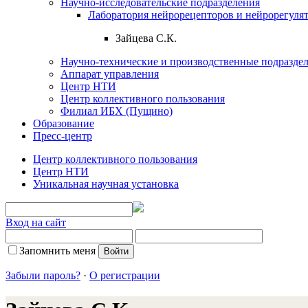
Научно-исследовательские подразделения
Лаборатория нейрорецепторов и нейрорегуля
Зайцева С.К.
Научно-технические и производственные подразде
Аппарат управления
Центр НТИ
Центр коллективного пользования
Филиал ИБХ (Пущино)
Образование
Пресс-центр
Центр коллективного пользования
Центр НТИ
Уникальная научная установка
Вход на сайт
Запомнить меня
Забыли пароль?
·
О регистрации