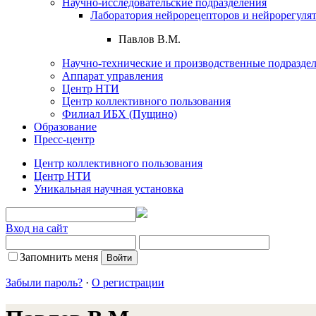
Научно-исследовательские подразделения
Лаборатория нейрорецепторов и нейрорегуля
Павлов В.М.
Научно-технические и производственные подразде
Аппарат управления
Центр НТИ
Центр коллективного пользования
Филиал ИБХ (Пущино)
Образование
Пресс-центр
Центр коллективного пользования
Центр НТИ
Уникальная научная установка
Вход на сайт
Запомнить меня
Забыли пароль?
·
О регистрации