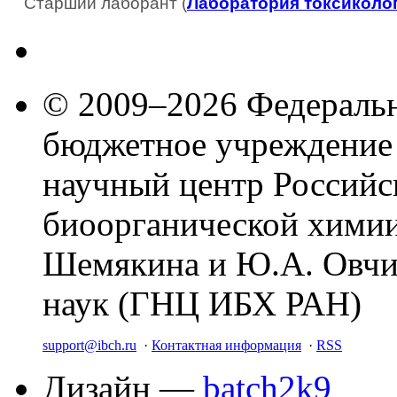
Старший лаборант (
Лаборатория токсикологи
© 2009–2026 Федеральн
бюджетное учреждение
научный центр Российс
биоорганической химии
Шемякина и Ю.А. Овчи
наук (ГНЦ ИБХ РАН)
support@ibch.ru
·
Контактная информация
·
RSS
Дизайн —
batch2k9