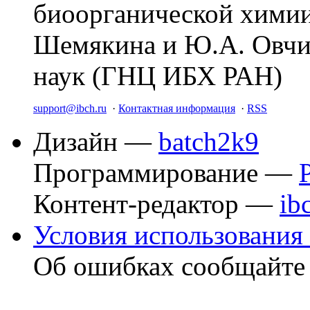
биоорганической химии
Шемякина и Ю.А. Овчи
наук (ГНЦ ИБХ РАН)
support@ibch.ru
·
Контактная информация
·
RSS
Дизайн —
batch2k9
Программирование —
Контент-редактор —
ib
Условия использования 
Об ошибках сообщайт