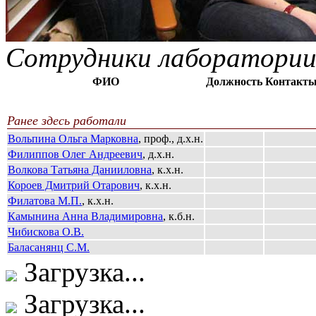
Сотрудники лаборатори
ФИО
Должность
Контакт
Ранее здесь работали
Вольпина Ольга Марковна
, проф., д.х.н.
Филиппов Олег Андреевич
, д.х.н.
Волкова Татьяна Данииловна
, к.х.н.
Короев Дмитрий Отарович
, к.х.н.
Филатова М.П.
, к.х.н.
Камынина Анна Владимировна
, к.б.н.
Чибискова О.В.
Баласанянц С.М.
Загрузка...
Загрузка...