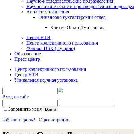
Научно-исследовательские подразделения
Научно-технические и производственные подразде
Аппарат управления
Финансово-бухгалтерский отдел
Клигис Ольга Дмитриевна
Центр НТИ
Центр коллективного пользования
Филиал ИБХ (Пущино)
Образование
Пресс-центр
Центр коллективного пользования
Центр НТИ
Уникальная научная установка
Вход на сайт
Запомнить меня
Забыли пароль?
·
О регистрации