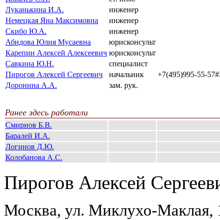
Луканькина И.А.
инженер
Немецкая Яна Максимовна
инженер
Скибо Ю.А.
инженер
Абидова Юлия Мусаевна
юрисконсульт
Карепин Алексей Алексеевич
юрисконсульт
Савкина Ю.Н.
специалист
Пирогов Алексей Сергеевич
начальник
+7(495)995-55-57
Доронина А.А.
зам. рук.
Ранее здесь работали
Смирнов Б.В.
Баралей И.А.
Логинов Д.Ю.
Колобанова А.С.
Пирогов Алексей Сергеев
Москва, ул. Миклухо-Маклая,