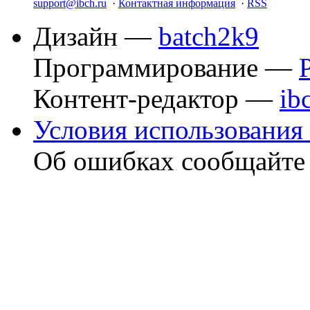
support@ibch.ru
·
Контактная информация
·
RSS
Дизайн —
batch2k9
Программирование —
Контент-редактор —
ib
Условия использования 
Об ошибках сообщайт