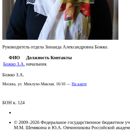
Руководитель отдела Зинаида Александровна Божко.
ФИО
Должность
Контакты
Божко З.А.
начальник
Божко З.А.
Москва, ул. Миклухо-Маклая, 16/10 —
На карте
БОН к. 124
© 2009–2026 Федеральное государственное бюджетное у
М.М. Шемякина и Ю.А. Овчинникова Российской акаде