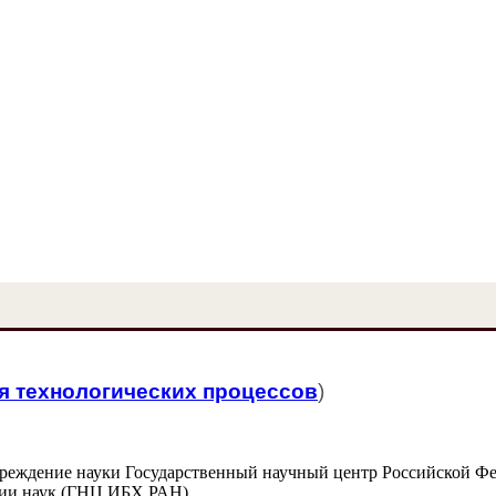
я технологических процессов
)
чреждение науки Государственный научный центр Российской Ф
мии наук (ГНЦ ИБХ РАН)