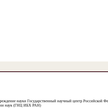
чреждение науки Государственный научный центр Российской Ф
мии наук (ГНЦ ИБХ РАН)