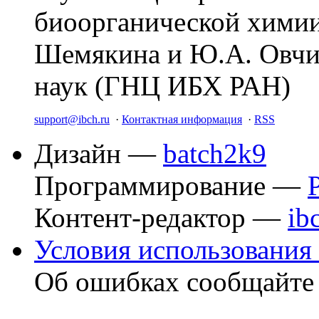
биоорганической химии
Шемякина и Ю.А. Овчи
наук (ГНЦ ИБХ РАН)
support@ibch.ru
·
Контактная информация
·
RSS
Дизайн —
batch2k9
Программирование —
Контент-редактор —
ib
Условия использования 
Об ошибках сообщайт