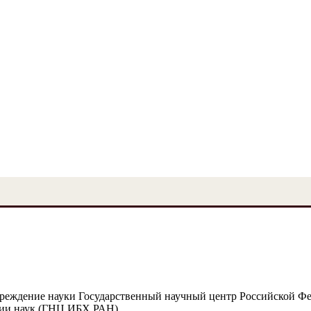
чреждение науки Государственный научный центр Российской Ф
мии наук (ГНЦ ИБХ РАН)