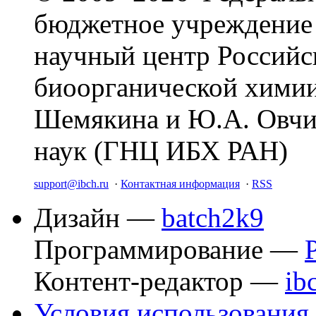
бюджетное учреждение
научный центр Российс
биоорганической химии
Шемякина и Ю.А. Овчи
наук (ГНЦ ИБХ РАН)
support@ibch.ru
·
Контактная информация
·
RSS
Дизайн —
batch2k9
Программирование —
Контент-редактор —
ib
Условия использования 