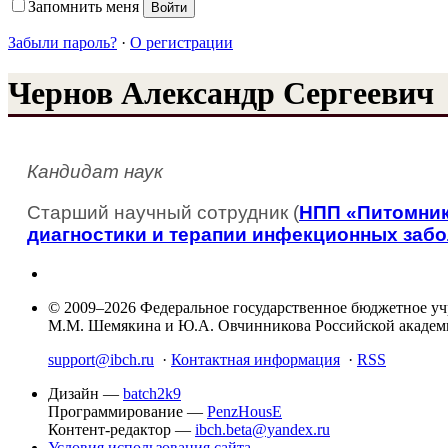
Запомнить меня
Забыли пароль?
·
О регистрации
Чернов Александр Сергеевич
Кандидат наук
Старший научный сотрудник (
НПП «Питомник
диагностики и терапии инфекционных заб
© 2009–2026 Федеральное государственное бюджетное у
М.М. Шемякина и Ю.А. Овчинникова Российской акаде
support@ibch.ru
·
Контактная информация
·
RSS
Дизайн —
batch2k9
Программирование —
PenzHousE
Контент-редактор —
ibch.beta@yandex.ru
Условия использования сайта