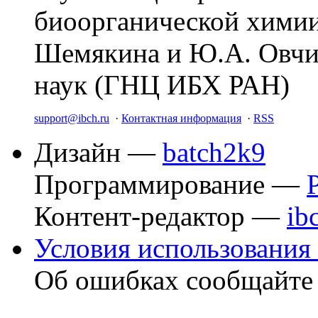
биоорганической химии
Шемякина и Ю.А. Овчи
наук (ГНЦ ИБХ РАН)
support@ibch.ru
·
Контактная информация
·
RSS
Дизайн —
batch2k9
Программирование —
Контент-редактор —
ib
Условия использования 
Об ошибках сообщайт