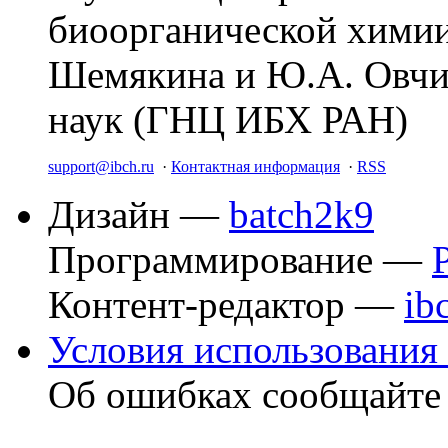
биоорганической химии
Шемякина и Ю.А. Овчи
наук (ГНЦ ИБХ РАН)
support@ibch.ru
·
Контактная информация
·
RSS
Дизайн —
batch2k9
Программирование —
Контент-редактор —
ib
Условия использования 
Об ошибках сообщайт