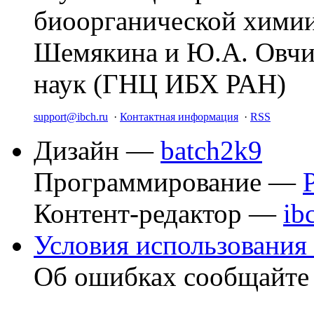
биоорганической химии
Шемякина и Ю.А. Овчи
наук (ГНЦ ИБХ РАН)
support@ibch.ru
·
Контактная информация
·
RSS
Дизайн —
batch2k9
Программирование —
Контент-редактор —
ib
Условия использования 
Об ошибках сообщайт