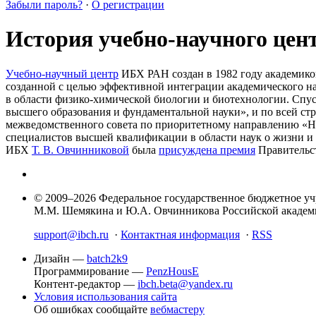
Забыли пароль?
·
О регистрации
История учебно-научного цен
Учебно-научный центр
ИБХ РАН создан в 1982 году академик
созданной с целью эффективной интеграции академического н
в области физико-химической биологии и биотехнологии. Спус
высшего образования и фундаментальной науки», и по всей ст
межведомственного совета по приоритетному направлению «На
специалистов высшей квалификации в области наук о жизни и 
ИБХ
Т. В. Овчинниковой
была
присуждена премия
Правительст
© 2009–2026 Федеральное государственное бюджетное у
М.М. Шемякина и Ю.А. Овчинникова Российской акаде
support@ibch.ru
·
Контактная информация
·
RSS
Дизайн —
batch2k9
Программирование —
PenzHousE
Контент-редактор —
ibch.beta@yandex.ru
Условия использования сайта
Об ошибках сообщайте
вебмастеру