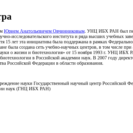
тра
ом
Юрием Анатольевичем Овчинниковым
. УНЦ ИБХ РАН был пер
аучно-исследовательского института и ряда высших учебных за
тя 15 лет эта инициатива была поддержана в рамках Федеральн
ране была создана сеть учебно-научных центров, в том числе п
уки о жизни и биотехнология» от 15 ноября 1993 г. УНЦ ИБХ 
биотехнологии в Российской академии наук. В 2007 году дирек
ва Российской Федерации в области образования.
чреждение науки Государственный научный центр Российской Ф
мии наук (ГНЦ ИБХ РАН)