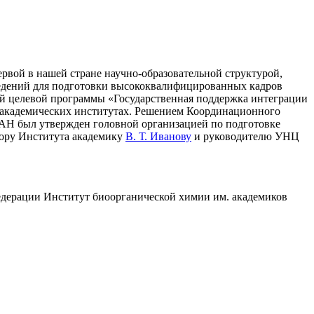
вой в нашей стране научно-образовательной структурой,
ведений для подготовки высококвалифицированных кадров
ой целевой программы «Государственная поддержка интеграции
ри академических институтах. Решением Координационного
РАН был утвержден головной организацией по подготовке
тору Института академику
В. Т. Иванову
и руководителю УНЦ
едерации Институт биоорганической химии им. академиков