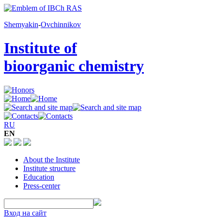
Shemyakin
-
Ovchinnikov
Institute of
bioorganic chemistry
RU
EN
About the Institute
Institute structure
Education
Press-center
Вход на сайт