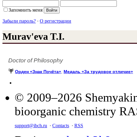
Запомнить меня
Забыли пароль?
·
О регистрации
Murav'eva T.I.
Doctor of Philosophy
Орден «Знак Почёта»
,
Медаль «За трудовое отличие»
© 2009–2026 Shemyakin–
bioorganic chemistry R
support@ibch.ru
·
Contacts
·
RSS