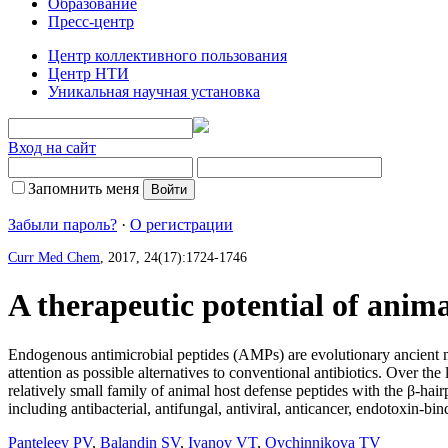
Образование
Пресс-центр
Центр коллективного пользования
Центр НТИ
Уникальная научная установка
Вход на сайт
Запомнить меня
Забыли пароль?
·
О регистрации
Curr Med Chem
, 2017, 24(17):1724-1746
A therapeutic potential of anim
Endogenous antimicrobial peptides (AMPs) are evolutionary ancient mo
attention as possible alternatives to conventional antibiotics. Over the
relatively small family of animal host defense peptides with the β-hairpi
including antibacterial, antifungal, antiviral, anticancer, endotoxin-
Panteleev PV
,
Balandin SV
,
Ivanov VT
,
Ovchinnikova TV