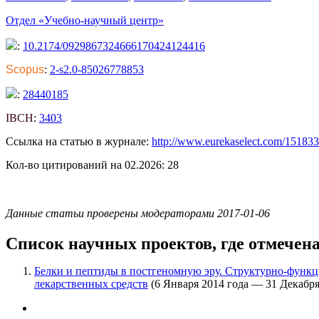
Отдел «Учебно-научный центр»
:
10.2174/0929867324666170424124416
Scopus
:
2-s2.0-85026778853
:
28440185
IBCH
:
3403
Ссылка на статью в журнале:
http://www.eurekaselect.com/151833/
Кол-во цитирований на 02.2026: 28
Данные статьи проверены модераторами 2017-01-06
Список научных проектов, где отмечен
Белки и пептиды в постгеномную эру. Структурно-функ
лекарственных средств
(6 Января 2014 года — 31 Декабря