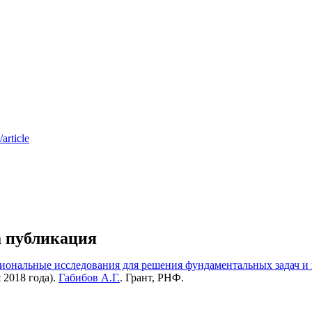
article
а публикация
циональные исследования для решения фундаментальных задач 
 2018 года).
Габибов А.Г.
. Грант, РНФ.