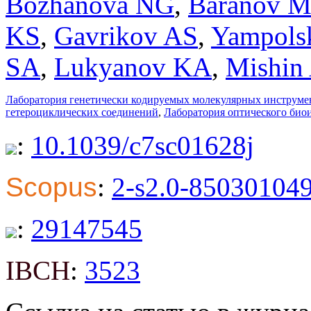
Bozhanova NG
,
Baranov 
KS
,
Gavrikov AS
,
Yampols
SA
,
Lukyanov KA
,
Mishin
Лаборатория генетически кодируемых молекулярных инструме
гетероциклических соединений
,
Лаборатория оптического би
:
10.1039/c7sc01628j
Scopus
:
2-s2.0-85030104
:
29147545
IBCH
:
3523