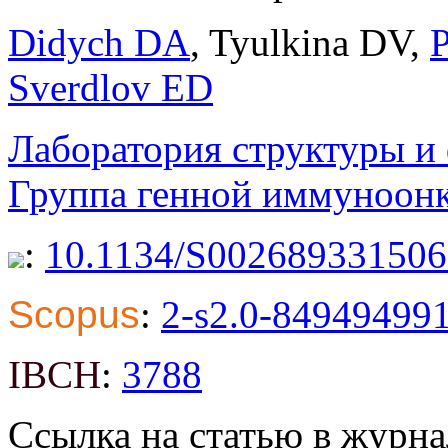
Didych DA
,
Tyulkina DV
,
Sverdlov ED
Лаборатория структуры и 
Группа генной иммуноон
:
10.1134/S00268933150
Scopus
:
2-s2.0-84949499
IBCH
:
3788
Ссылка на статью в журна