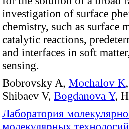
for the solution of a broad 
investigation of surface ph
chemistry, such as surface 
catalytic reactions, predet
and interfaces in soft matt
sensing.
Bobrovsky A
,
Mochalov K
Shibaev V
,
Bogdanova Y
,
H
Лаборатория молекулярн
молекулярных технологий