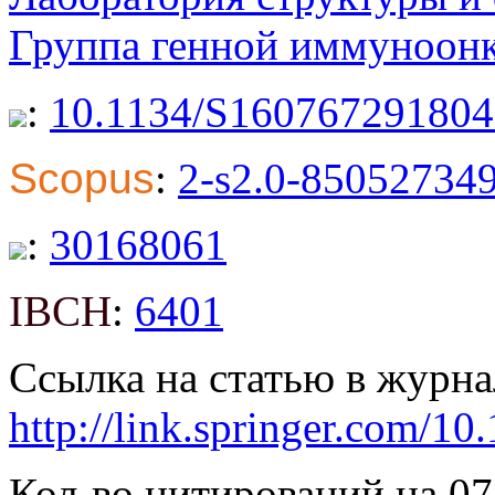
Группа генной иммуноон
:
10.1134/S16076729180
Scopus
:
2-s2.0-85052734
:
30168061
IBCH
:
6401
Ссылка на статью в журна
http://link.springer.com/
Кол-во цитирований на 07