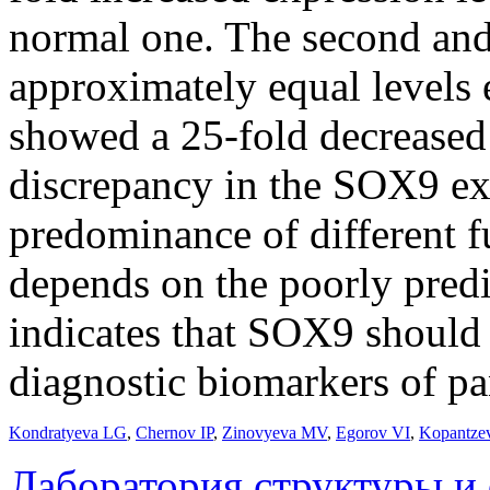
normal one. The second an
approximately equal levels 
showed a 25-fold decreased
discrepancy in the SOX9 exp
predominance of different f
depends on the poorly predi
indicates that SOX9 should 
diagnostic biomarkers of pa
Kondratyeva LG
,
Chernov IP
,
Zinovyeva MV
,
Egorov VI
,
Kopantze
Лаборатория структуры и 