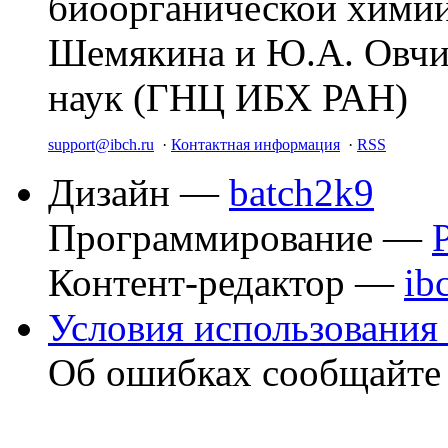
биоорганической химии
Шемякина и Ю.А. Овчи
наук (ГНЦ ИБХ РАН)
support@ibch.ru
·
Контактная информация
·
RSS
Дизайн —
batch2k9
Программирование —
Контент-редактор —
ib
Условия использования 
Об ошибках сообщайт