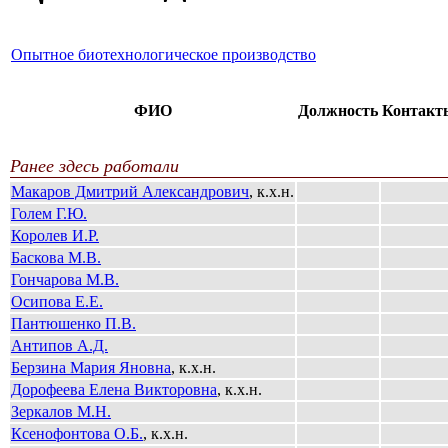
Опытное биотехнологическое производство
ФИО
Должность
Контакт
Ранее здесь работали
Макаров Дмитрий Александрович
, к.х.н.
Голем Г.Ю.
Королев И.Р.
Баскова М.В.
Гончарова М.В.
Осипова Е.Е.
Пантюшенко П.В.
Антипов А.Д.
Берзина Мария Яновна
, к.х.н.
Дорофеева Елена Викторовна
, к.х.н.
Зеркалов М.Н.
Ксенофонтова О.Б.
, к.х.н.