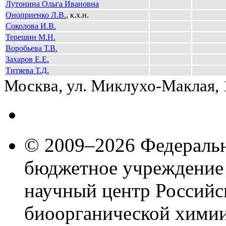
Лутонина Ольга Ивановна
Оноприенко Л.В.
, к.х.н.
Соколова И.В.
Терешин М.Н.
Воробьева Т.В.
Захаров Е.Е.
Титяева Т.Д.
Москва, ул. Миклухо-Маклая,
© 2009–2026 Федеральн
бюджетное учреждение
научный центр Российс
биоорганической химии