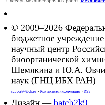
Слесарь механосборочных работ (
Механичес
© 2009–2026 Федеральн
бюджетное учреждение
научный центр Российс
биоорганической химии
Шемякина и Ю.А. Овчи
наук (ГНЦ ИБХ РАН)
support@ibch.ru
·
Контактная информация
·
RSS
Дизайн —
batch2k9