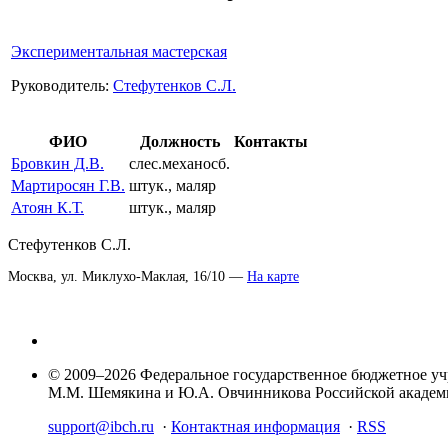
Экспериментальная мастерская
Руководитель:
Стефутенков С.Л.
ФИО
Должность
Контакты
Бровкин Д.В.
слес.механосб.
Мартиросян Г.В.
штук., маляр
Атоян К.Т.
штук., маляр
Стефутенков С.Л.
Москва, ул. Миклухо-Маклая, 16/10 —
На карте
© 2009–2026 Федеральное государственное бюджетное у
М.М. Шемякина и Ю.А. Овчинникова Российской акаде
support@ibch.ru
·
Контактная информация
·
RSS