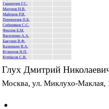
Гараничев Г.С.
Мазуров Н.В.
Майоров Р.И.
Переверзев П.Б.
Сибиряков С.С.
Фролов Б.М.
Василенко А.А.
Бакулин В.Ф.
Калинкин В.А.
Кузнецов Н.П.
Курбасов С.В.
Глух Дмитрий Николаеви
Москва, ул. Миклухо-Маклая,