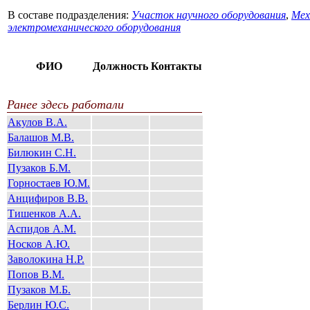
В составе подразделения:
Участок научного оборудования
,
Мех
электpомеханического обоpудования
ФИО
Должность
Контакты
Ранее здесь работали
Акулов В.А.
Балашов М.В.
Билюкин С.Н.
Пузаков Б.М.
Горностаев Ю.М.
Анцифиров В.В.
Тишенков А.А.
Аспидов А.М.
Носков А.Ю.
Заволокина Н.Р.
Попов В.М.
Пузаков М.Б.
Берлин Ю.С.