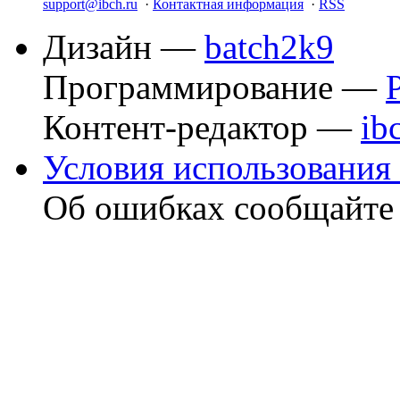
support@ibch.ru
·
Контактная информация
·
RSS
Дизайн —
batch2k9
Программирование —
Контент-редактор —
ib
Условия использования 
Об ошибках сообщайт