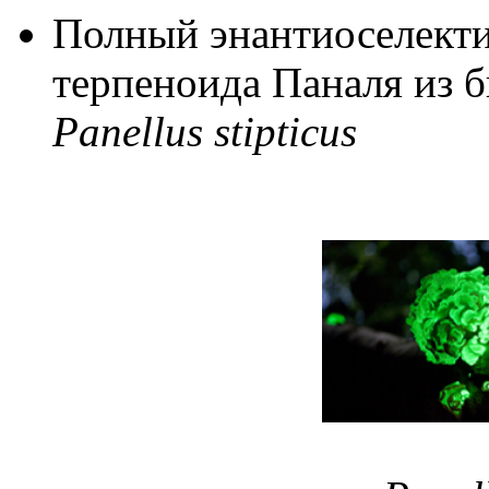
Полный энантиоселекти
терпеноида Паналя из 
Panellus stipticus