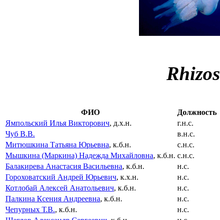
Rhizo
ФИО
Должность
Ямпольский Илья Викторович
, д.х.н.
г.н.с.
Чуб В.В.
в.н.с.
Митюшкина Татьяна Юрьевна
, к.б.н.
с.н.с.
Мышкина (Маркина) Надежда Михайловна
, к.б.н.
с.н.с.
Балакирева Анастасия Васильевна
, к.б.н.
н.с.
Гороховатский Андрей Юрьевич
, к.х.н.
н.с.
Котлобай Алексей Анатольевич
, к.б.н.
н.с.
Палкина Ксения Андреевна
, к.б.н.
н.с.
Чепурных Т.В.
, к.б.н.
н.с.