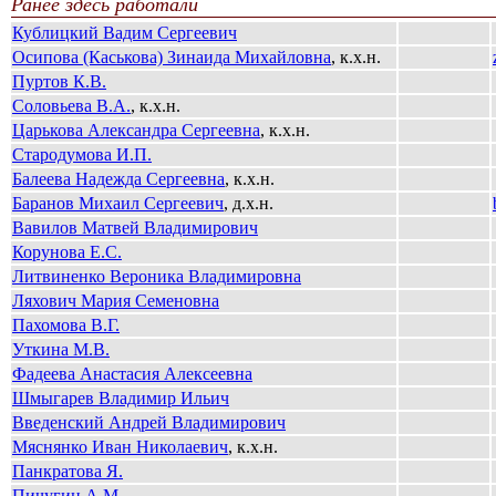
Ранее здесь работали
Кублицкий Вадим Сергеевич
Осипова (Каськова) Зинаида Михайловна
, к.х.н.
Пуртов К.В.
Соловьева В.А.
, к.х.н.
Царькова Александра Сергеевна
, к.х.н.
Стародумова И.П.
Балеева Надежда Сергеевна
, к.х.н.
Баранов Михаил Сергеевич
, д.х.н.
Вавилов Матвей Владимирович
Корунова Е.С.
Литвиненко Вероника Владимировна
Ляхович Мария Семеновна
Пахомова В.Г.
Уткина М.В.
Фадеева Анастасия Алексеевна
Шмыгарев Владимир Ильич
Введенский Андрей Владимирович
Мяснянко Иван Николаевич
, к.х.н.
Панкратова Я.
Пичугин А.М.