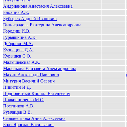
Андрианова Анастасия Алексеевна
Блохина А.Е.
Бубырев Андрей Иванович
Виноградова Екатерина Александровна
Городищ И.В.
Гурьяшкина А.К.
Добронос М.А.
Кузнецова Д.А.
Курышев С.О.
Малышевская А.К.
Маренкова Елизавета Александровна
Махин Александр Павлович
Митурич Василий Саввич
Никитин И.Д.
Подповетный Кирилл Евгеньевич
Полковниченко М.С.
Постников А.В.
Румянцев В.В.
Сильвестрова Анна Алексеевна
Болт Ярослав Васильевич