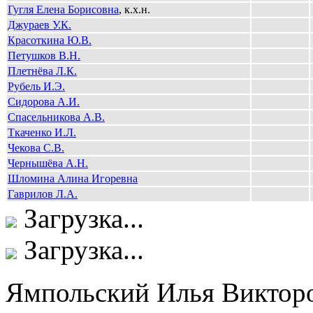
Гугля Елена Борисовна
, к.х.н.
Джураев У.К.
Красоткина Ю.В.
Петушков В.Н.
Плетнёва Л.К.
Рубель И.Э.
Сидорова А.И.
Спасельникова А.В.
Ткаченко И.Л.
Чекова С.В.
Чернышёва А.Н.
Шломина Алина Игоревна
Гаврилов Л.А.
Загрузка...
Загрузка...
Ямпольский Илья Виктор