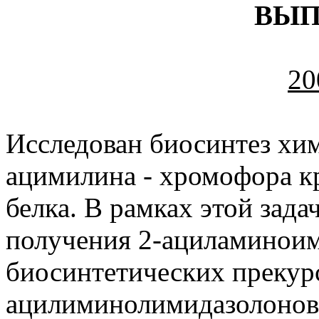
ВЫП
20
Исследован биосинтез хи
ацимилина - хромофора к
белка. В рамках этой зада
получения 2-ациламиноим
биосинтетических прекур
ацилиминолимидазолонов.