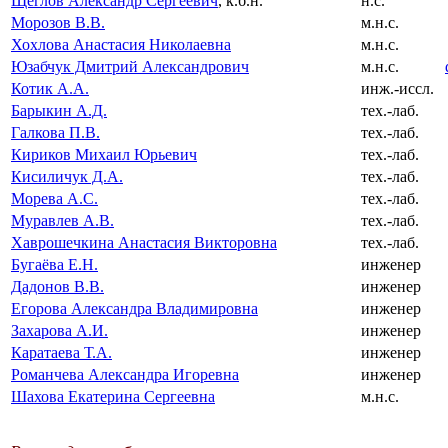
Щеглов Александр Сергеевич
, к.б.н.
н.с.
Морозов В.В.
м.н.с.
Хохлова Анастасия Николаевна
м.н.с.
Юзабчук Дмитрий Александрович
м.н.с.
Котик А.А.
инж.-иссл.
Барыкин А.Д.
тех.-лаб.
Галкова П.В.
тех.-лаб.
Кириков Михаил Юрьевич
тех.-лаб.
Кисиличук Д.А.
тех.-лаб.
Морева А.С.
тех.-лаб.
Муравлев А.В.
тех.-лаб.
Хаврошечкина Анастасия Викторовна
тех.-лаб.
Бугаёва Е.Н.
инженер
Дадонов В.В.
инженер
Егорова Александра Владимировна
инженер
Захарова А.И.
инженер
Каратаева Т.А.
инженер
Романчева Александра Игоревна
инженер
Шахова Екатерина Сергеевна
м.н.с.