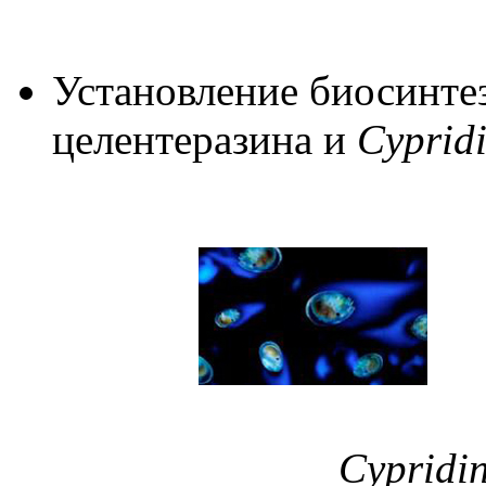
Установление биосинте
целентеразина и
Cyprid
Cypridin