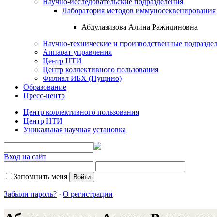
Научно-исследовательские подразделения
Лаборатория методов иммуносеквенирования
Абдулазизова Алина Ражидиновна
Научно-технические и производственные подразде
Аппарат управления
Центр НТИ
Центр коллективного пользования
Филиал ИБХ (Пущино)
Образование
Пресс-центр
Центр коллективного пользования
Центр НТИ
Уникальная научная установка
Вход на сайт
Запомнить меня
Забыли пароль?
·
О регистрации