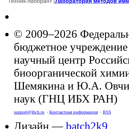
Техник-лаборант (
Лаборатория методов им
© 2009–2026 Федеральн
бюджетное учреждение
научный центр Российс
биоорганической химии
Шемякина и Ю.А. Овчи
наук (ГНЦ ИБХ РАН)
support@ibch.ru
·
Контактная информация
·
RSS
Дизайн —
batch2k9