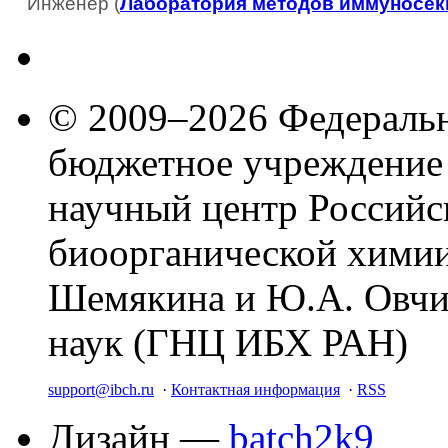
Инженер (
Лаборатория методов иммуносек
© 2009–2026 Федеральн
бюджетное учреждение
научный центр Российс
биоорганической химии
Шемякина и Ю.А. Овчи
наук (ГНЦ ИБХ РАН)
support@ibch.ru
·
Контактная информация
·
RSS
Дизайн —
batch2k9