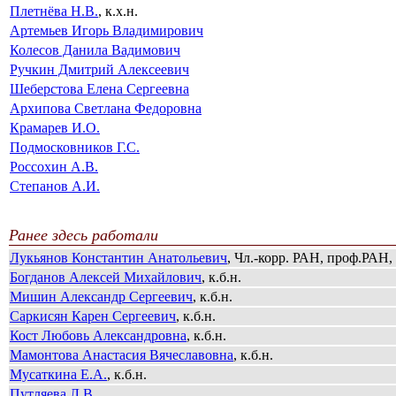
Плетнёва Н.В.
, к.х.н.
Артемьев Игорь Владимирович
Колесов Данила Вадимович
Ручкин Дмитрий Алексеевич
Шеберстова Елена Сергеевна
Архипова Светлана Федоровна
Крамарев И.О.
Подмосковников Г.С.
Россохин А.В.
Степанов А.И.
Ранее здесь работали
Лукьянов Константин Анатольевич
, Чл.-корр. РАН, проф.РАН, 
Богданов Алексей Михайлович
, к.б.н.
Мишин Александр Сергеевич
, к.б.н.
Саркисян Карен Сергеевич
, к.б.н.
Кост Любовь Александровна
, к.б.н.
Мамонтова Анастасия Вячеславовна
, к.б.н.
Мусаткина Е.А.
, к.б.н.
Путляева Л.В.