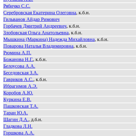
Рябичко С.С.
Серебровская Екатерина Олеговна
, к.б.н.
Гильванов Айдар Римович
Горбачев Дмитрий Андреевич
, к.б.н.
Злобовская Ольга Анатольевна
, к.б.н.
Мышкина (Маркина) Надежда Михайловна
, к.б.н.
Поварова Наталья Владимировна
, к.б.н.
Рюмина А.П.
Божанова Н.Г.
, к.б.н.
Белоусова А.А.
Беседовская З.А.
Гавриков А.С.
, к.б.н.
Ибрагимов А.Э.
Коробов А.Ю.
Куркина Е.В.
Пашковская Т.А.
Таран Ю.А.
Шагин Д.А.
, д.б.н.
Гладкова Л.Н.
Горшкова А.А.