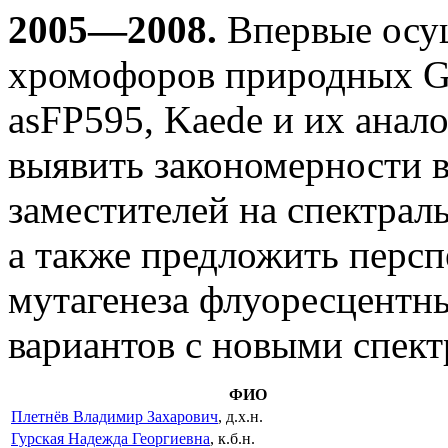
2005—2008.
Впервые осущ
хромофоров природных G
asFP595, Kaede и их анал
выявить закономерности 
заместителей на спектрал
а также предложить перс
мутагенеза флуоресцентн
вариантов с новыми спек
ФИО
Плетнёв Владимир Захарович
, д.х.н.
Гурская Надежда Георгиевна
, к.б.н.