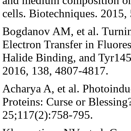
and medium composition on 
cells. Biotechniques. 2015,
Bogdanov AM, et al. Turni
Electron Transfer in Fluore
Halide Binding, and Tyr145
2016, 138, 4807-4817.
Acharya A, et al. Photoind
Proteins: Curse or Blessin
25;117(2):758-795.