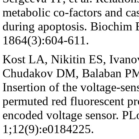
metabolic co-factors and cas
during apoptosis. Biochim 
1864(3):604-611.
Kost LA, Nikitin ES, Ivano
Chudakov DM, Balaban P
Insertion of the voltage-sen
permuted red fluorescent pro
encoded voltage sensor. P
1;12(9):e0184225.