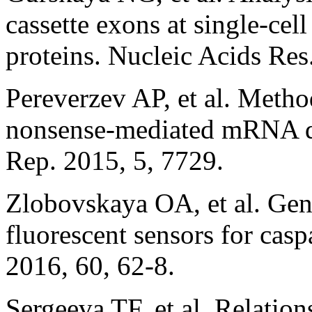
cassette exons at single-cel
proteins. Nucleic Acids Res
Pereverzev AP, et al. Method
nonsense-mediated mRNA deca
Rep. 2015, 5, 7729.
Zlobovskaya OA, et al. Gene
fluorescent sensors for casp
2016, 60, 62-8.
Sergeeva TF, et al. Relation