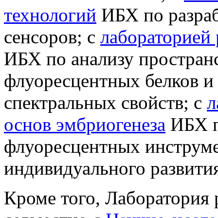
технологий
ИБХ по разра
сенсоров; с
лабораторией 
ИБХ по анализу простран
флуоресцентных белков и
спектральных свойств; с
л
основ эмбриогенеза
ИБХ п
флуоресцентных инструме
индивидуального развития
Кроме того, Лаборатория 