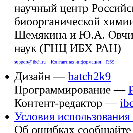
научный центр Российс
биоорганической химии
Шемякина и Ю.А. Овчи
наук (ГНЦ ИБХ РАН)
support@ibch.ru
·
Контактная информация
·
RSS
Дизайн —
batch2k9
Программирование —
Контент-редактор —
ib
Условия использования 
Об ошибках сообщайт