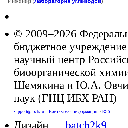
Инженер (
Лаборатория углеводов
)
© 2009–2026 Федеральн
бюджетное учреждение
научный центр Российс
биоорганической химии
Шемякина и Ю.А. Овчи
наук (ГНЦ ИБХ РАН)
support@ibch.ru
·
Контактная информация
·
RSS
Дизайн —
batch2k9