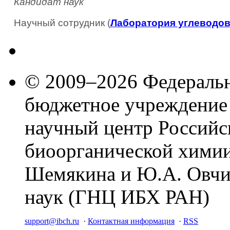
Кандидат наук
Научный сотрудник (
Лаборатория углеводо
© 2009–2026 Федеральн
бюджетное учреждение
научный центр Российс
биоорганической химии
Шемякина и Ю.А. Овчи
наук (ГНЦ ИБХ РАН)
support@ibch.ru
·
Контактная информация
·
RSS