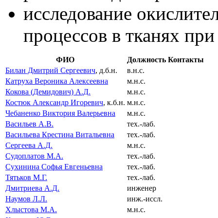
исследование окислите
процессов в тканях при
ФИО
Должность
Контакты
Билан Дмитрий Сергеевич
, д.б.н.
в.н.с.
Катруха Вероника Алексеевна
м.н.с.
Кокова (Демидович) А.Д.
м.н.с.
Костюк Александр Игоревич
, к.б.н.
м.н.с.
Чебаненко Виктория Валерьевна
м.н.с.
Васильев А.В.
тех.-лаб.
Васильева Крестина Витальевна
тех.-лаб.
Сергеева А.Д.
м.н.с.
Судоплатов М.А.
тех.-лаб.
Сухинина Софья Евгеньевна
тех.-лаб.
Тятьков М.Г.
тех.-лаб.
Дмитриева А.Д.
инженер
Наумов Л.Л.
инж.-иссл.
Хлыстова М.А.
м.н.с.