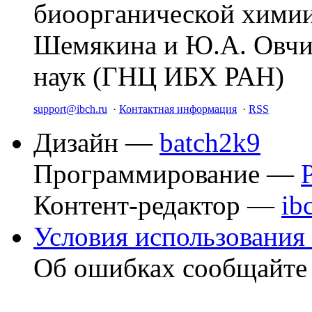
биоорганической химии
Шемякина и Ю.А. Овчи
наук (ГНЦ ИБХ РАН)
support@ibch.ru
·
Контактная информация
·
RSS
Дизайн —
batch2k9
Программирование —
Контент-редактор —
ib
Условия использования 
Об ошибках сообщайт