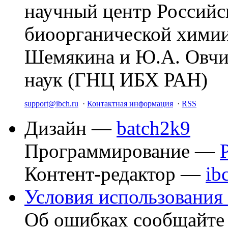
научный центр Российс
биоорганической химии
Шемякина и Ю.А. Овчи
наук (ГНЦ ИБХ РАН)
support@ibch.ru
·
Контактная информация
·
RSS
Дизайн —
batch2k9
Программирование —
Контент-редактор —
ib
Условия использования 
Об ошибках сообщайт