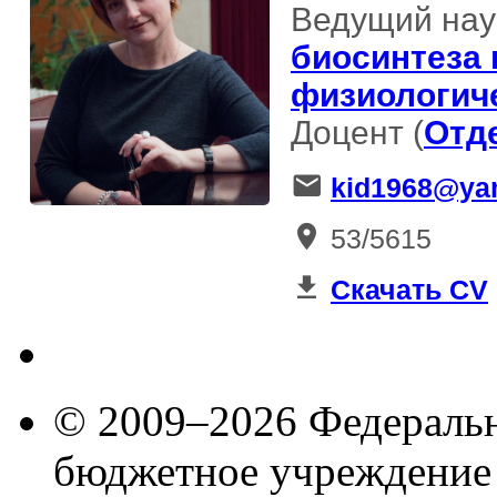
Ведущий нау
биосинтеза
физиологич
Доцент (
Отд
kid1968@ya
53/5615
Скачать CV
© 2009–2026 Федеральн
бюджетное учреждение