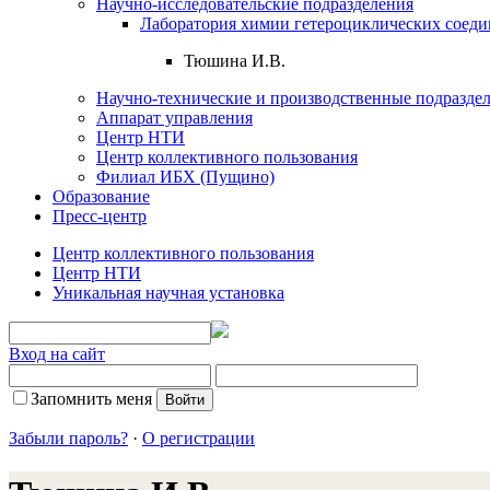
Научно-исследовательские подразделения
Лаборатория химии гетероциклических соед
Тюшина И.В.
Научно-технические и производственные подразде
Аппарат управления
Центр НТИ
Центр коллективного пользования
Филиал ИБХ (Пущино)
Образование
Пресс-центр
Центр коллективного пользования
Центр НТИ
Уникальная научная установка
Вход на сайт
Запомнить меня
Забыли пароль?
·
О регистрации