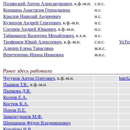
Полянский Антон Александрович
, к.ф.-м.н.
с.н.с.
Коншина Анастасия Геннадьевна
н.с.
Крылов Николай Андреевич
н.с.
Кузнецов Андрей Сергеевич
, к.ф.-м.н.
н.с.
Сосорев Андрей Юрьевич
, к.ф.-м.н.
н.с.
Табакмахер Валентин Михайлович
, к.х.н.
н.с.
Трофимов Юрий Алексеевич
, к.ф.-м.н.
с.н.с.
YuTr
Алипер Елена Тарасовна
м.н.с.
Веретененко Ирина Ивановна
м.н.с.
Ранее здесь работали
Чугунов Антон Олегович
, к.ф.-м.н.
batch
Пырков Т.В.
, к.ф.-м.н.
Пыркова Д.В.
Козлов Е.А.
Костюк К.А.
Попов П.Е.
Замалетдинов М.Ф.
Ширшиков Фёдор Владимирович
Коробова Н.В.