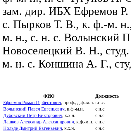
зам. дир. ИБХ Ефремов Р. Г.
с. Пырков Т. В., к. ф.-м. н.
м. н., с. н. с. Волынский П
Новоселецкий В. Н., студ.
м. н. с. Коншина А. Г., ст
ФИО
Должность
Ефремов Роман Гербертович
, проф., д.ф.-м.н.
г.н.с.
Волынский Павел Евгеньевич
, к.ф.-м.н.
с.н.с.
Дубовский Пётр Викторович
, к.х.н.
с.н.с.
Лашков Александр Александрович
, к.ф.-м.н.
с.н.с.
Нольде Дмитрий Евгеньевич
, к.х.н.
с.н.с.