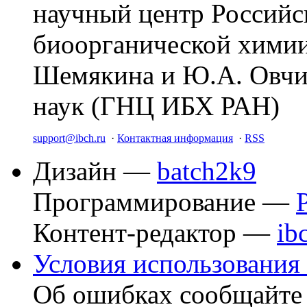
научный центр Российс
биоорганической химии
Шемякина и Ю.А. Овчи
наук (ГНЦ ИБХ РАН)
support@ibch.ru
·
Контактная информация
·
RSS
Дизайн —
batch2k9
Программирование —
Контент-редактор —
ib
Условия использования 
Об ошибках сообщайт