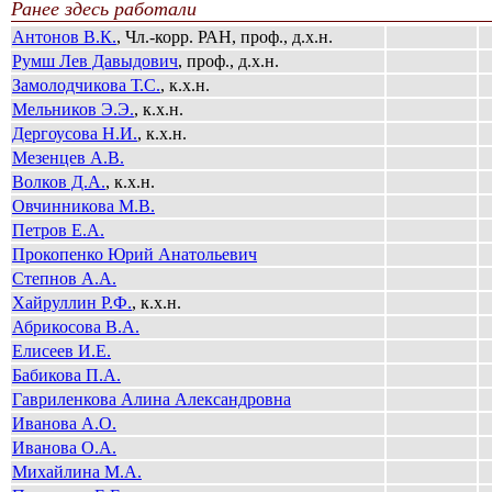
Ранее здесь работали
Антонов В.К.
, Чл.-корр. РАН, проф., д.х.н.
Румш Лев Давыдович
, проф., д.х.н.
Замолодчикова Т.С.
, к.х.н.
Мельников Э.Э.
, к.х.н.
Дергоусова Н.И.
, к.х.н.
Мезенцев А.В.
Волков Д.А.
, к.х.н.
Овчинникова М.В.
Петров Е.А.
Прокопенко Юрий Анатольевич
Степнов А.А.
Хайруллин Р.Ф.
, к.х.н.
Абрикосова В.А.
Елисеев И.Е.
Бабикова П.А.
Гавриленкова Алина Александровна
Иванова А.О.
Иванова О.А.
Михайлина М.А.