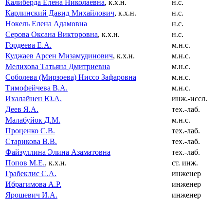
Калиберда Елена Николаевна
, к.х.н.
н.с.
Карлинский Давид Михайлович
, к.х.н.
н.с.
Нокель Елена Адамовна
н.с.
Серова Оксана Викторовна
, к.х.н.
н.с.
Гордеева Е.А.
м.н.с.
Куджаев Арсен Мизамудинович
, к.х.н.
м.н.с.
Мелихова Татьяна Дмитриевна
м.н.с.
Соболева (Мирзоева) Ниссо Зафаровна
м.н.с.
Тимофейчева В.А.
м.н.с.
Ихалайнен Ю.А.
инж.-иссл.
Деев Я.А.
тех.-лаб.
Малабуйок Д.М.
м.н.с.
Проценко С.В.
тех.-лаб.
Старикова В.В.
тех.-лаб.
Файзуллина Элина Азаматовна
тех.-лаб.
Попов М.Е.
, к.х.н.
ст. инж.
Грабеклис С.А.
инженер
Ибрагимова А.Р.
инженер
Ярошевич И.А.
инженер