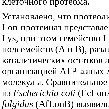
клеточного протеома.
Установлено, что протеол
Lon-протеиназ представле
Lys, при этом семейство L
подсемейств (А и В), ра
каталитических остатков 
организацией АТР-азных 
молекулы. Сравнительное
из
Escherichia coli
(ЕcLon
fulgidus
(AfLonВ) выявило