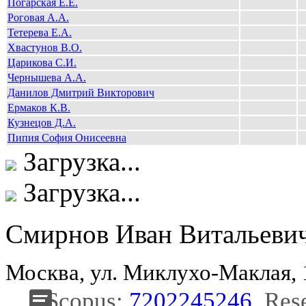
Погарская Е.Е.
Роговая А.А.
Тетерева Е.А.
Хвастунов В.О.
Царикова С.И.
Чернышева А.А.
Данилов Дмитрий Викторович
Ермаков К.В.
Кузнецов Д.А.
Пипия София Онисеевна
Загрузка...
Загрузка...
Смирнов Иван Витальеви
Москва, ул. Миклухо-Маклая,
Scopus:
7202245246
, Res