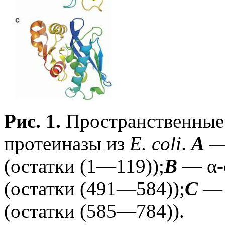
Рис. 1.
Пространственные 
протеиназы из
E. coli
.
А
— 
(остатки (1—119));
B
— α-
(остатки (491—584));
C
— 
(остатки (585—784)).