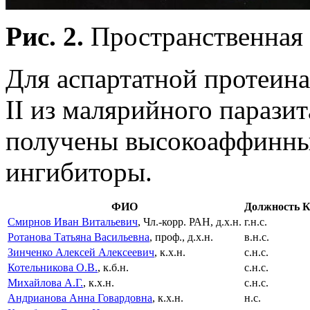
Рис. 2.
Пространственная 
Для аспартатной протеин
II из малярийного парази
получены высокоаффинны
ингибиторы.
ФИО
Должность
К
Смирнов Иван Витальевич
, Чл.-корр. РАН, д.х.н.
г.н.с.
Ротанова Татьяна Васильевна
, проф., д.х.н.
в.н.с.
Зинченко Алексей Алексеевич
, к.х.н.
с.н.с.
Котельникова О.В.
, к.б.н.
с.н.с.
Михайлова А.Г.
, к.х.н.
с.н.с.
Андрианова Анна Говардовна
, к.х.н.
н.с.