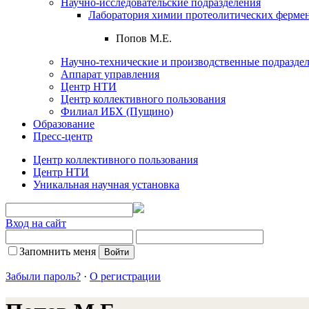
Научно-исследовательские подразделения
Лаборатория химии протеолитических ферме
Попов М.Е.
Научно-технические и производственные подразде
Аппарат управления
Центр НТИ
Центр коллективного пользования
Филиал ИБХ (Пущино)
Образование
Пресс-центр
Центр коллективного пользования
Центр НТИ
Уникальная научная установка
Вход на сайт
Запомнить меня
Забыли пароль?
·
О регистрации