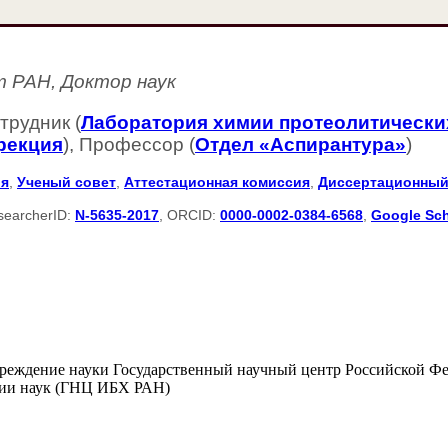
т РАН, Доктор наук
трудник (
Лаборатория химии протеолитическ
рекция
), Профессор (
Отдел «Аспирантура»
)
ия
,
Ученый совет
,
Аттестационная комиссия
,
Диссертационный
searcherID:
N-5635-2017
, ORCID:
0000-0002-0384-6568
,
Google Sch
чреждение науки Государственный научный центр Российской Ф
мии наук (ГНЦ ИБХ РАН)