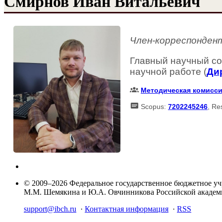
Смирнов Иван Витальевич
Член-корреспонден
Главный научный со
научной работе (
Ди
Методическая комисс
Scopus:
7202245246
, Re
© 2009–2026 Федеральное государственное бюджетное у
М.М. Шемякина и Ю.А. Овчинникова Российской акаде
support@ibch.ru
·
Контактная информация
·
RSS