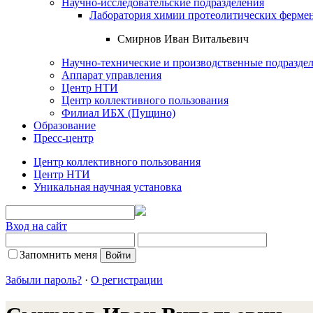
Научно-исследовательские подразделения
Лаборатория химии протеолитических ферме
Смирнов Иван Витальевич
Научно-технические и производственные подразде
Аппарат управления
Центр НТИ
Центр коллективного пользования
Филиал ИБХ (Пущино)
Образование
Пресс-центр
Центр коллективного пользования
Центр НТИ
Уникальная научная установка
Вход на сайт
Запомнить меня
Забыли пароль?
·
О регистрации