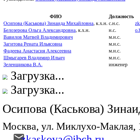
ФИО
Должность
Осипова (Каськова) Зинаида Михайловна
, к.х.н.
с.н.с.
zk
Белозерова Ольга Александровна
, к.х.н.
н.с.
o.
Вавилов Матвей Владимирович
м.н.с.
Загитова Рената Ильясовна
м.н.с.
Фадеева Анастасия Алексеевна
м.н.с.
Шмыгарев Владимир Ильич
м.н.с.
Зеленщикова В.А.
инженер
Загрузка...
Загрузка...
Осипова (Каськова) Зина
Москва, ул. Миклухо-Маклая,
zkaskova@ibch.ru