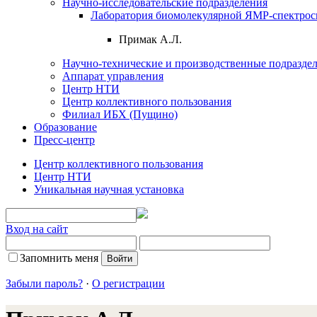
Научно-исследовательские подразделения
Лаборатория биомолекулярной ЯМР-спектрос
Примак А.Л.
Научно-технические и производственные подразде
Аппарат управления
Центр НТИ
Центр коллективного пользования
Филиал ИБХ (Пущино)
Образование
Пресс-центр
Центр коллективного пользования
Центр НТИ
Уникальная научная установка
Вход на сайт
Запомнить меня
Забыли пароль?
·
О регистрации